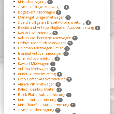
Kiriş Übertragung
1
Olympos Billige Mietwagen
1
Bogazkent Mietwagen
1
Manavgat Billige Mietwagen
1
Side die billigsten Diesel Autovermietung
1
Beldibi und Antalya Flughafen Autovermietung
1
Kaş Autovermietung
1
Kalkan Wöchentliche Mietwagen
1
Fethiye Monatlich Mietwagen
1
Dalaman Mietwagen Preise
1
Istanbul Autovermietungen
1
Izmir Autovermietung
1
Kayseri Mietwagen
1
Antalya Mietwagen
7
Kundu Autovermietung
1
Expo Center Autovermietung
2
Alanya VIP Mietwagen
1
Kaleici Kleinbus Mieten
1
Belek Flotte Autovermietung
1
Kemer Autovermietung
1
Kiriş Chauffeur Autovermietung
1
Olympos Übertragung
1