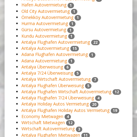
Hafen Autovermietung
1
Old City Autovermietung
1
Örnekköy Autovermietung
1
Hurma Autovermietung
1
Gürsu Autovermietung
1
Kundu Autovermietung
1
Antalya Flughafen Autovermietung
22
Antalya Autovermietung
15
Adana Flughafen Autovermietung
1
Adana Autovermietung
1
Antalya Überweisung
6
Antalya 7/24 Überweisung
5
Antalya Wirtschaft Autovermietung
7
Antalya Flughafen Überweisung
5
Antalya Flughafen Wirtschaft Autovermietung
12
Antalya Flughafen 7/24 Überweisung
4
Antalya Holiday Autos Vermietung
20
Antalya Flughafen Holiday Autos Vermietung
19
Economy Mietwagen
4
Wirtschaft Mietwagen
12
Wirtschaft Autovermietung
3
Antalya Flughafen Mietwagen
11