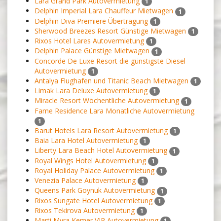
Lara Grand Park Autovermietung
1
Delphin Imperial Lara Chauffeur Mietwagen
1
Delphin Diva Premiere Übertragung
1
Sherwood Breezes Resort Günstige Mietwagen
1
Rixos Hotel Lares Autovermietung
1
Delphin Palace Günstige Mietwagen
1
Concorde De Luxe Resort die günstigste Diesel
Autovermietung
1
Antalya Flughafen und Titanic Beach Mietwagen
1
Limak Lara Deluxe Autovermietung
1
Miracle Resort Wöchentliche Autovermietung
1
Fame Residence Lara Monatliche Autovermietung
1
Barut Hotels Lara Resort Autovermietung
1
Baia Lara Hotel Autovermietung
1
Liberty Lara Beach Hotel Autovermietung
1
Royal Wings Hotel Autovermietung
1
Royal Holiday Palace Autovermietung
1
Venezia Palace Autovermietung
1
Queens Park Goynuk Autovermietung
1
Rixos Sungate Hotel Autovermietung
1
Rixos Tekirova Autovermietung
1
Marti Myra Kemer VIP Autovermietung
1