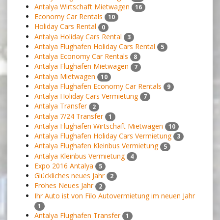
Antalya Wirtschaft Mietwagen
16
Economy Car Rentals
10
Holiday Cars Rental
0
Antalya Holiday Cars Rental
3
Antalya Flughafen Holiday Cars Rental
5
Antalya Economy Car Rentals
8
Antalya Flughafen Mietwagen
7
Antalya Mietwagen
10
Antalya Flughafen Economy Car Rentals
9
Antalya Holiday Cars Vermietung
7
Antalya Transfer
2
Antalya 7/24 Transfer
1
Antalya Flughafen Wirtschaft Mietwagen
10
Antalya Flughafen Holiday Cars Vermietung
3
Antalya Flughafen Kleinbus Vermietung
5
Antalya Kleinbus Vermietung
4
Expo 2016 Antalya
5
Glückliches neues Jahr
2
Frohes Neues Jahr
2
Ihr Auto ist von Filo Autovermietung im neuen Jahr
1
Antalya Flughafen Transfer
1