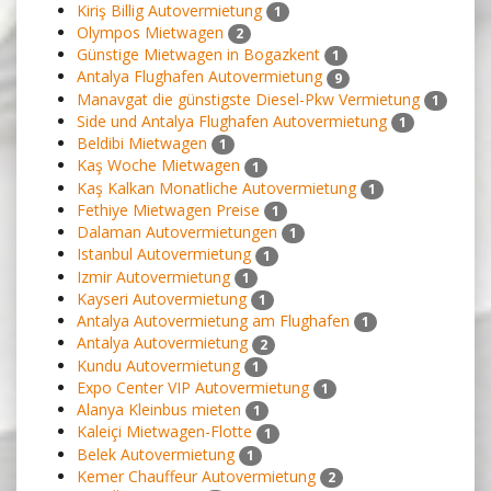
Kiriş Billig Autovermietung
1
Olympos Mietwagen
2
Günstige Mietwagen in Bogazkent
1
Antalya Flughafen Autovermietung
9
Manavgat die günstigste Diesel-Pkw Vermietung
1
Side und Antalya Flughafen Autovermietung
1
Beldibi Mietwagen
1
Kaş Woche Mietwagen
1
Kaş Kalkan Monatliche Autovermietung
1
Fethiye Mietwagen Preise
1
Dalaman Autovermietungen
1
Istanbul Autovermietung
1
Izmir Autovermietung
1
Kayseri Autovermietung
1
Antalya Autovermietung am Flughafen
1
Antalya Autovermietung
2
Kundu Autovermietung
1
Expo Center VIP Autovermietung
1
Alanya Kleinbus mieten
1
Kaleiçi Mietwagen-Flotte
1
Belek Autovermietung
1
Kemer Chauffeur Autovermietung
2