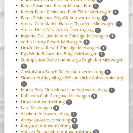
Fame Residence Kemer Minibus Hire
1
Kemer Fame Residence Park Flotte Mietwagen
1
Fame Residence Göynük Autovermietung
1
Amara Club Marine Nature Chauffeur Mietwagen
1
Amara Dolce Vita Luxury Übertragung
1
Imperial De Luxe Kemer Günstige Mietwagen
1
Vertia Luxury Resort Mietwagen
1
Limak Limra Resort Günstige Mietwagen
1
Pgs World Palace des Billige Mietwagen
1
Suntopia Ma Biche und Antalya Flughafen Mietwagen
1
Crystal Aura Beach Resort Autovermietung
1
Simena Holiday Village Wöchentliche Autovermietung
1
Marco Polo Club Monatliche Autovermietung
1
Robinson Club Camyuva Mietwagen
1
Liman Autovermietung
1
Lara Mietwagen
1
Altınkum Autovermietung
1
Altınyaka Autovermietung
1
Konyaaltı Autovermietung
1
Antalya Busbahnhof Autovermietung
1