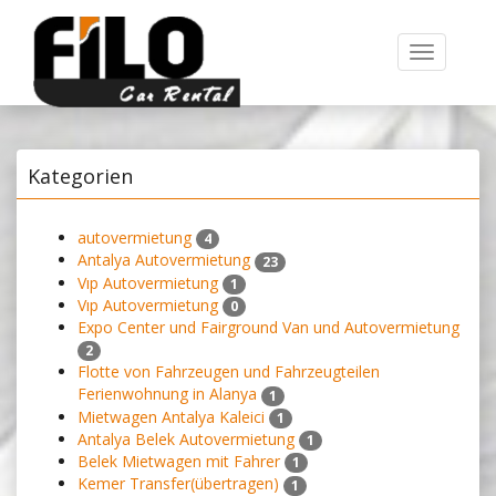
Toggle
navigation
Kategorien
autovermietung
4
Antalya Autovermietung
23
Vıp Autovermietung
1
Vıp Autovermietung
0
Expo Center und Fairground Van und Autovermietung
2
Flotte von Fahrzeugen und Fahrzeugteilen
Ferienwohnung in Alanya
1
Mietwagen Antalya Kaleici
1
Antalya Belek Autovermietung
1
Belek Mietwagen mit Fahrer
1
Kemer Transfer(übertragen)
1