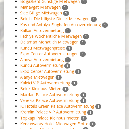
Bogazkent Günstige Mietwagen
1
Manavgat Mietwagen
1
Side Billige Mietwagen
1
Beldibi Die billigste Diesel Mietwagen
1
Kas und Antalya Flughafen Autovermietung
1
Kalkan Autovermietung
1
Fethiye Wöchentliche Mietwagen
1
Dalaman Monatlich Mietwagen
1
Kundu Mietwagenpreise
1
Expo Center Autovermietungen
1
Alanya Autovermietung
1
Kundu Autovermietung
1
Expo Center Autovermietung
1
Alanya Mietwagen
1
Kaleici VIP Autovermietung
1
Belek Kleinbus Mieten
1
Mardan Palace Autovermietung
1
Venezia Palace Autovermietung
1
IC Hotels Green Palace Autovermietung
1
Kremlin Palace VIP Autovermietung
1
Topkapı Palace Kleinbus mieten
1
Kervansaray Hotel Mietwagen Flotte
1