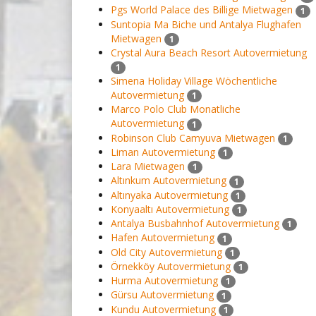
Pgs World Palace des Billige Mietwagen
1
Suntopia Ma Biche und Antalya Flughafen
Mietwagen
1
Crystal Aura Beach Resort Autovermietung
1
Simena Holiday Village Wöchentliche
Autovermietung
1
Marco Polo Club Monatliche
Autovermietung
1
Robinson Club Camyuva Mietwagen
1
Liman Autovermietung
1
Lara Mietwagen
1
Altınkum Autovermietung
1
Altınyaka Autovermietung
1
Konyaaltı Autovermietung
1
Antalya Busbahnhof Autovermietung
1
Hafen Autovermietung
1
Old City Autovermietung
1
Örnekköy Autovermietung
1
Hurma Autovermietung
1
Gürsu Autovermietung
1
Kundu Autovermietung
1