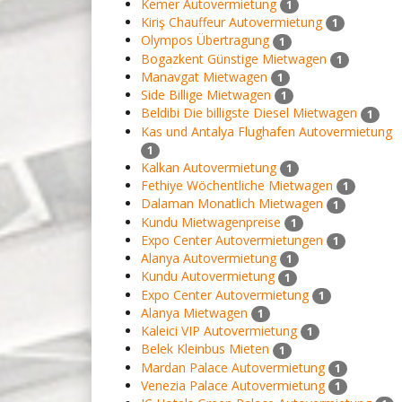
Kemer Autovermietung
1
Kiriş Chauffeur Autovermietung
1
Olympos Übertragung
1
Bogazkent Günstige Mietwagen
1
Manavgat Mietwagen
1
Side Billige Mietwagen
1
Beldibi Die billigste Diesel Mietwagen
1
Kas und Antalya Flughafen Autovermietung
1
Kalkan Autovermietung
1
Fethiye Wöchentliche Mietwagen
1
Dalaman Monatlich Mietwagen
1
Kundu Mietwagenpreise
1
Expo Center Autovermietungen
1
Alanya Autovermietung
1
Kundu Autovermietung
1
Expo Center Autovermietung
1
Alanya Mietwagen
1
Kaleici VIP Autovermietung
1
Belek Kleinbus Mieten
1
Mardan Palace Autovermietung
1
Venezia Palace Autovermietung
1