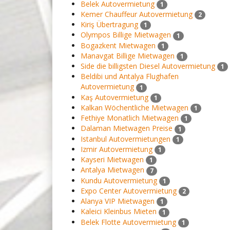
Belek Autovermietung
1
Kemer Chauffeur Autovermietung
2
Kiriş Übertragung
1
Olympos Billige Mietwagen
1
Bogazkent Mietwagen
1
Manavgat Billige Mietwagen
1
Side die billigsten Diesel Autovermietung
1
Beldibi und Antalya Flughafen
Autovermietung
1
Kaş Autovermietung
1
Kalkan Wöchentliche Mietwagen
1
Fethiye Monatlich Mietwagen
1
Dalaman Mietwagen Preise
1
Istanbul Autovermietungen
1
Izmir Autovermietung
1
Kayseri Mietwagen
1
Antalya Mietwagen
7
Kundu Autovermietung
1
Expo Center Autovermietung
2
Alanya VIP Mietwagen
1
Kaleici Kleinbus Mieten
1
Belek Flotte Autovermietung
1