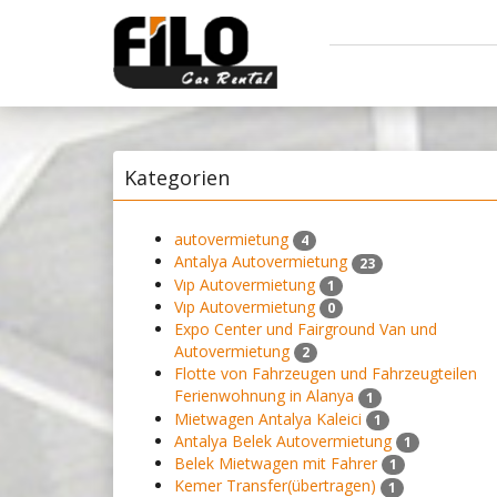
Kategorien
autovermietung
4
Antalya Autovermietung
23
Vıp Autovermietung
1
Vıp Autovermietung
0
Expo Center und Fairground Van und
Autovermietung
2
Flotte von Fahrzeugen und Fahrzeugteilen
Ferienwohnung in Alanya
1
Mietwagen Antalya Kaleici
1
Antalya Belek Autovermietung
1
Belek Mietwagen mit Fahrer
1
Kemer Transfer(übertragen)
1