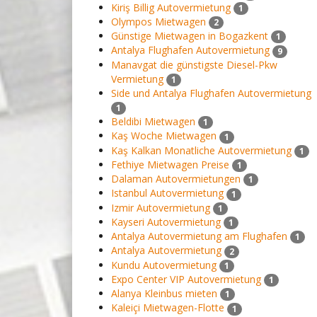
Kiriş Billig Autovermietung
1
Olympos Mietwagen
2
Günstige Mietwagen in Bogazkent
1
Antalya Flughafen Autovermietung
9
Manavgat die günstigste Diesel-Pkw
Vermietung
1
Side und Antalya Flughafen Autovermietung
1
Beldibi Mietwagen
1
Kaş Woche Mietwagen
1
Kaş Kalkan Monatliche Autovermietung
1
Fethiye Mietwagen Preise
1
Dalaman Autovermietungen
1
Istanbul Autovermietung
1
Izmir Autovermietung
1
Kayseri Autovermietung
1
Antalya Autovermietung am Flughafen
1
Antalya Autovermietung
2
Kundu Autovermietung
1
Expo Center VIP Autovermietung
1
Alanya Kleinbus mieten
1
Kaleiçi Mietwagen-Flotte
1