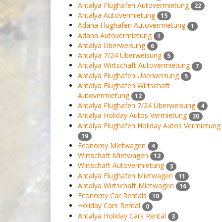
Antalya Flughafen Autovermietung
22
Antalya Autovermietung
15
Adana Flughafen Autovermietung
1
Adana Autovermietung
1
Antalya Überweisung
6
Antalya 7/24 Überweisung
5
Antalya Wirtschaft Autovermietung
7
Antalya Flughafen Überweisung
5
Antalya Flughafen Wirtschaft
Autovermietung
12
Antalya Flughafen 7/24 Überweisung
4
Antalya Holiday Autos Vermietung
20
Antalya Flughafen Holiday Autos Vermietung
19
Economy Mietwagen
4
Wirtschaft Mietwagen
12
Wirtschaft Autovermietung
3
Antalya Flughafen Mietwagen
11
Antalya Wirtschaft Mietwagen
16
Economy Car Rentals
10
Holiday Cars Rental
0
Antalya Holiday Cars Rental
3