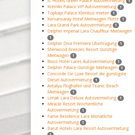
IC Hotels Green Palace Autovermietung
1
Kremlin Palace VIP Autovermietung
1
Topkapı Palace Kleinbus mieten
1
Kervansaray Hotel Mietwagen Flotte
1
Lara Grand Park Autovermietung
1
Delphin Imperial Lara Chauffeur Mietwagen
1
Delphin Diva Premiere Übertragung
1
Sherwood Breezes Resort Günstige
Mietwagen
1
Rixos Hotel Lares Autovermietung
1
Delphin Palace Günstige Mietwagen
1
Concorde De Luxe Resort die günstigste
Diesel Autovermietung
1
Antalya Flughafen und Titanic Beach
Mietwagen
1
Limak Lara Deluxe Autovermietung
1
Miracle Resort Wöchentliche
Autovermietung
1
Fame Residence Lara Monatliche
Autovermietung
1
Barut Hotels Lara Resort Autovermietung
1