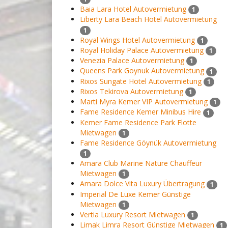
Baia Lara Hotel Autovermietung
1
Liberty Lara Beach Hotel Autovermietung
1
Royal Wings Hotel Autovermietung
1
Royal Holiday Palace Autovermietung
1
Venezia Palace Autovermietung
1
Queens Park Goynuk Autovermietung
1
Rixos Sungate Hotel Autovermietung
1
Rixos Tekirova Autovermietung
1
Marti Myra Kemer VIP Autovermietung
1
Fame Residence Kemer Minibus Hire
1
Kemer Fame Residence Park Flotte
Mietwagen
1
Fame Residence Göynük Autovermietung
1
Amara Club Marine Nature Chauffeur
Mietwagen
1
Amara Dolce Vita Luxury Übertragung
1
Imperial De Luxe Kemer Günstige
Mietwagen
1
Vertia Luxury Resort Mietwagen
1
Limak Limra Resort Günstige Mietwagen
1