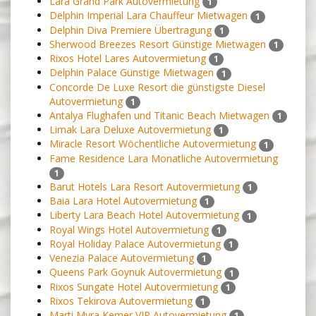
Lara Grand Park Autovermietung
1
Delphin Imperial Lara Chauffeur Mietwagen
1
Delphin Diva Premiere Übertragung
1
Sherwood Breezes Resort Günstige Mietwagen
1
Rixos Hotel Lares Autovermietung
1
Delphin Palace Günstige Mietwagen
1
Concorde De Luxe Resort die günstigste Diesel
Autovermietung
1
Antalya Flughafen und Titanic Beach Mietwagen
1
Limak Lara Deluxe Autovermietung
1
Miracle Resort Wöchentliche Autovermietung
1
Fame Residence Lara Monatliche Autovermietung
1
Barut Hotels Lara Resort Autovermietung
1
Baia Lara Hotel Autovermietung
1
Liberty Lara Beach Hotel Autovermietung
1
Royal Wings Hotel Autovermietung
1
Royal Holiday Palace Autovermietung
1
Venezia Palace Autovermietung
1
Queens Park Goynuk Autovermietung
1
Rixos Sungate Hotel Autovermietung
1
Rixos Tekirova Autovermietung
1
Marti Myra Kemer VIP Autovermietung
1