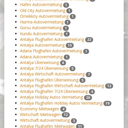
Hafen Autovermietung
1
Old City Autovermietung
1
Örnekköy Autovermietung
1
Hurma Autovermietung
1
Gürsu Autovermietung
1
Kundu Autovermietung
1
Antalya Flughafen Autovermietung
22
Antalya Autovermietung
15
Adana Flughafen Autovermietung
1
Adana Autovermietung
1
Antalya Überweisung
6
Antalya 7/24 Überweisung
5
Antalya Wirtschaft Autovermietung
7
Antalya Flughafen Überweisung
5
Antalya Flughafen Wirtschaft Autovermietung
12
Antalya Flughafen 7/24 Überweisung
4
Antalya Holiday Autos Vermietung
20
Antalya Flughafen Holiday Autos Vermietung
19
Economy Mietwagen
4
Wirtschaft Mietwagen
12
Wirtschaft Autovermietung
3
Antalya Flughafen Mietwagen
11