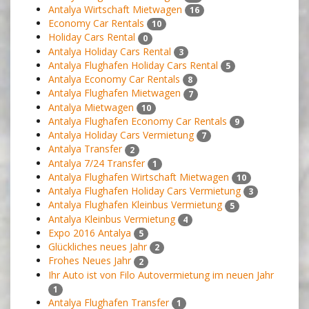
Antalya Wirtschaft Mietwagen
16
Economy Car Rentals
10
Holiday Cars Rental
0
Antalya Holiday Cars Rental
3
Antalya Flughafen Holiday Cars Rental
5
Antalya Economy Car Rentals
8
Antalya Flughafen Mietwagen
7
Antalya Mietwagen
10
Antalya Flughafen Economy Car Rentals
9
Antalya Holiday Cars Vermietung
7
Antalya Transfer
2
Antalya 7/24 Transfer
1
Antalya Flughafen Wirtschaft Mietwagen
10
Antalya Flughafen Holiday Cars Vermietung
3
Antalya Flughafen Kleinbus Vermietung
5
Antalya Kleinbus Vermietung
4
Expo 2016 Antalya
5
Glückliches neues Jahr
2
Frohes Neues Jahr
2
Ihr Auto ist von Filo Autovermietung im neuen Jahr
1
Antalya Flughafen Transfer
1