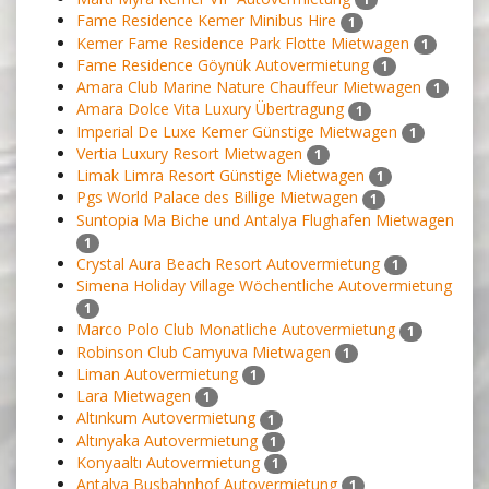
Fame Residence Kemer Minibus Hire
1
Kemer Fame Residence Park Flotte Mietwagen
1
Fame Residence Göynük Autovermietung
1
Amara Club Marine Nature Chauffeur Mietwagen
1
Amara Dolce Vita Luxury Übertragung
1
Imperial De Luxe Kemer Günstige Mietwagen
1
Vertia Luxury Resort Mietwagen
1
Limak Limra Resort Günstige Mietwagen
1
Pgs World Palace des Billige Mietwagen
1
Suntopia Ma Biche und Antalya Flughafen Mietwagen
1
Crystal Aura Beach Resort Autovermietung
1
Simena Holiday Village Wöchentliche Autovermietung
1
Marco Polo Club Monatliche Autovermietung
1
Robinson Club Camyuva Mietwagen
1
Liman Autovermietung
1
Lara Mietwagen
1
Altınkum Autovermietung
1
Altınyaka Autovermietung
1
Konyaaltı Autovermietung
1
Antalya Busbahnhof Autovermietung
1