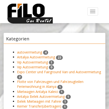
Toggle
navigation
Kategorien
autovermietung
4
Antalya Autovermietung
23
Vıp Autovermietung
1
Vıp Autovermietung
0
Expo Center und Fairground Van und Autovermietung
2
Flotte von Fahrzeugen und Fahrzeugteilen
Ferienwohnung in Alanya
1
Mietwagen Antalya Kaleici
1
Antalya Belek Autovermietung
1
Belek Mietwagen mit Fahrer
1
Kemer Transfer(übertragen)
1