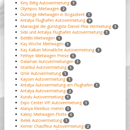
Kiriş Billig Autovermietung
1
Olympos Mietwagen
2
Günstige Mietwagen in Bogazkent
1
Antalya Flughafen Autovermietung
9
Manavgat die günstigste Diesel-Pkw Vermietung
1
Side und Antalya Flughafen Autovermietung
1
Beldibi Mietwagen
1
Kaş Woche Mietwagen
1
Kaş Kalkan Monatliche Autovermietung
1
Fethiye Mietwagen Preise
1
Dalaman Autovermietungen
1
Istanbul Autovermietung
1
Izmir Autovermietung
1
Kayseri Autovermietung
1
Antalya Autovermietung am Flughafen
1
Antalya Autovermietung
2
Kundu Autovermietung
1
Expo Center VIP Autovermietung
1
Alanya Kleinbus mieten
1
Kaleiçi Mietwagen-Flotte
1
Belek Autovermietung
1
Kemer Chauffeur Autovermietung
2