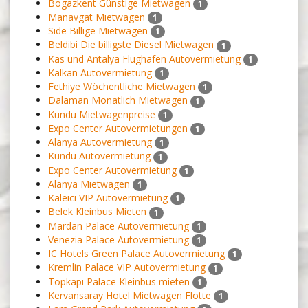
Bogazkent Günstige Mietwagen
1
Manavgat Mietwagen
1
Side Billige Mietwagen
1
Beldibi Die billigste Diesel Mietwagen
1
Kas und Antalya Flughafen Autovermietung
1
Kalkan Autovermietung
1
Fethiye Wöchentliche Mietwagen
1
Dalaman Monatlich Mietwagen
1
Kundu Mietwagenpreise
1
Expo Center Autovermietungen
1
Alanya Autovermietung
1
Kundu Autovermietung
1
Expo Center Autovermietung
1
Alanya Mietwagen
1
Kaleici VIP Autovermietung
1
Belek Kleinbus Mieten
1
Mardan Palace Autovermietung
1
Venezia Palace Autovermietung
1
IC Hotels Green Palace Autovermietung
1
Kremlin Palace VIP Autovermietung
1
Topkapı Palace Kleinbus mieten
1
Kervansaray Hotel Mietwagen Flotte
1