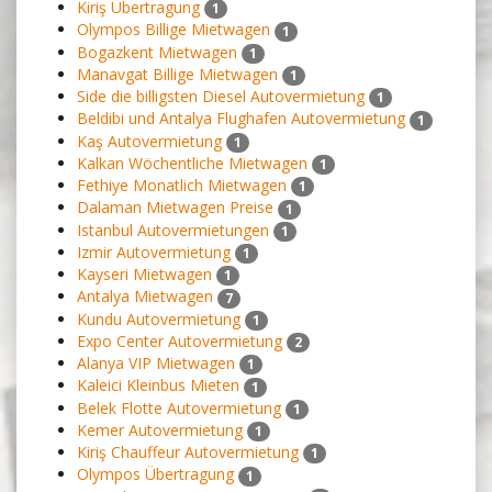
Kiriş Übertragung
1
Olympos Billige Mietwagen
1
Bogazkent Mietwagen
1
Manavgat Billige Mietwagen
1
Side die billigsten Diesel Autovermietung
1
Beldibi und Antalya Flughafen Autovermietung
1
Kaş Autovermietung
1
Kalkan Wöchentliche Mietwagen
1
Fethiye Monatlich Mietwagen
1
Dalaman Mietwagen Preise
1
Istanbul Autovermietungen
1
Izmir Autovermietung
1
Kayseri Mietwagen
1
Antalya Mietwagen
7
Kundu Autovermietung
1
Expo Center Autovermietung
2
Alanya VIP Mietwagen
1
Kaleici Kleinbus Mieten
1
Belek Flotte Autovermietung
1
Kemer Autovermietung
1
Kiriş Chauffeur Autovermietung
1
Olympos Übertragung
1