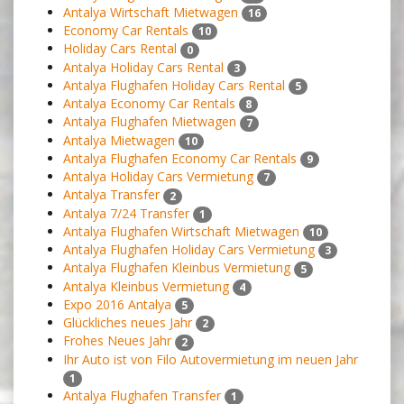
Antalya Wirtschaft Mietwagen
16
Economy Car Rentals
10
Holiday Cars Rental
0
Antalya Holiday Cars Rental
3
Antalya Flughafen Holiday Cars Rental
5
Antalya Economy Car Rentals
8
Antalya Flughafen Mietwagen
7
Antalya Mietwagen
10
Antalya Flughafen Economy Car Rentals
9
Antalya Holiday Cars Vermietung
7
Antalya Transfer
2
Antalya 7/24 Transfer
1
Antalya Flughafen Wirtschaft Mietwagen
10
Antalya Flughafen Holiday Cars Vermietung
3
Antalya Flughafen Kleinbus Vermietung
5
Antalya Kleinbus Vermietung
4
Expo 2016 Antalya
5
Glückliches neues Jahr
2
Frohes Neues Jahr
2
Ihr Auto ist von Filo Autovermietung im neuen Jahr
1
Antalya Flughafen Transfer
1