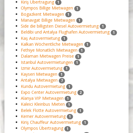
Kiriş Übertragung
1
Olympos Billige Mietwagen
1
Bogazkent Mietwagen
1
Manavgat Billige Mietwagen
1
Side die billigsten Diesel Autovermietung
1
Beldibi und Antalya Flughafen Autovermietung
1
Kaş Autovermietung
1
Kalkan Wöchentliche Mietwagen
1
Fethiye Monatlich Mietwagen
1
Dalaman Mietwagen Preise
1
Istanbul Autovermietungen
1
Izmir Autovermietung
1
Kayseri Mietwagen
1
Antalya Mietwagen
7
Kundu Autovermietung
1
Expo Center Autovermietung
2
Alanya VIP Mietwagen
1
Kaleici Kleinbus Mieten
1
Belek Flotte Autovermietung
1
Kemer Autovermietung
1
Kiriş Chauffeur Autovermietung
1
Olympos Übertragung
1