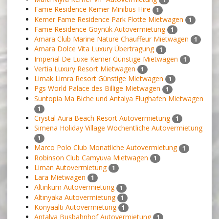
Fame Residence Kemer Minibus Hire
1
Kemer Fame Residence Park Flotte Mietwagen
1
Fame Residence Göynük Autovermietung
1
Amara Club Marine Nature Chauffeur Mietwagen
1
Amara Dolce Vita Luxury Übertragung
1
Imperial De Luxe Kemer Günstige Mietwagen
1
Vertia Luxury Resort Mietwagen
1
Limak Limra Resort Günstige Mietwagen
1
Pgs World Palace des Billige Mietwagen
1
Suntopia Ma Biche und Antalya Flughafen Mietwagen
1
Crystal Aura Beach Resort Autovermietung
1
Simena Holiday Village Wöchentliche Autovermietung
1
Marco Polo Club Monatliche Autovermietung
1
Robinson Club Camyuva Mietwagen
1
Liman Autovermietung
1
Lara Mietwagen
1
Altınkum Autovermietung
1
Altınyaka Autovermietung
1
Konyaaltı Autovermietung
1
Antalya Busbahnhof Autovermietung
1