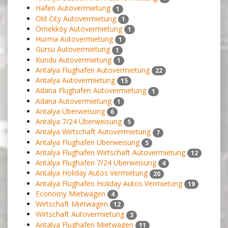
Hafen Autovermietung
1
Old City Autovermietung
1
Örnekköy Autovermietung
1
Hurma Autovermietung
1
Gürsu Autovermietung
1
Kundu Autovermietung
1
Antalya Flughafen Autovermietung
22
Antalya Autovermietung
15
Adana Flughafen Autovermietung
1
Adana Autovermietung
1
Antalya Überweisung
6
Antalya 7/24 Überweisung
5
Antalya Wirtschaft Autovermietung
7
Antalya Flughafen Überweisung
5
Antalya Flughafen Wirtschaft Autovermietung
12
Antalya Flughafen 7/24 Überweisung
4
Antalya Holiday Autos Vermietung
20
Antalya Flughafen Holiday Autos Vermietung
19
Economy Mietwagen
4
Wirtschaft Mietwagen
12
Wirtschaft Autovermietung
3
Antalya Flughafen Mietwagen
11