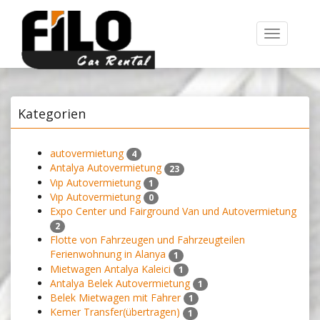
Toggle
navigation
Kategorien
autovermietung
4
Antalya Autovermietung
23
Vıp Autovermietung
1
Vıp Autovermietung
0
Expo Center und Fairground Van und Autovermietung
2
Flotte von Fahrzeugen und Fahrzeugteilen
Ferienwohnung in Alanya
1
Mietwagen Antalya Kaleici
1
Antalya Belek Autovermietung
1
Belek Mietwagen mit Fahrer
1
Kemer Transfer(übertragen)
1