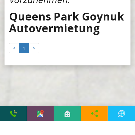
Queens Park Goynuk
Autovermietung
<
1
>
© 2026, Alle Rechte
Antalya Web Tasarım
vorbehalten. Filo Rent A Car.