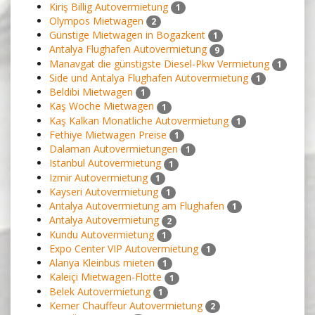
Kiriş Billig Autovermietung
1
Olympos Mietwagen
2
Günstige Mietwagen in Bogazkent
1
Antalya Flughafen Autovermietung
9
Manavgat die günstigste Diesel-Pkw Vermietung
1
Side und Antalya Flughafen Autovermietung
1
Beldibi Mietwagen
1
Kaş Woche Mietwagen
1
Kaş Kalkan Monatliche Autovermietung
1
Fethiye Mietwagen Preise
1
Dalaman Autovermietungen
1
Istanbul Autovermietung
1
Izmir Autovermietung
1
Kayseri Autovermietung
1
Antalya Autovermietung am Flughafen
1
Antalya Autovermietung
2
Kundu Autovermietung
1
Expo Center VIP Autovermietung
1
Alanya Kleinbus mieten
1
Kaleiçi Mietwagen-Flotte
1
Belek Autovermietung
1
Kemer Chauffeur Autovermietung
2