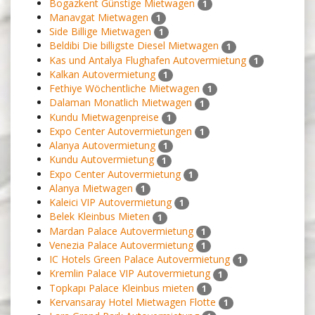
Bogazkent Günstige Mietwagen
1
Manavgat Mietwagen
1
Side Billige Mietwagen
1
Beldibi Die billigste Diesel Mietwagen
1
Kas und Antalya Flughafen Autovermietung
1
Kalkan Autovermietung
1
Fethiye Wöchentliche Mietwagen
1
Dalaman Monatlich Mietwagen
1
Kundu Mietwagenpreise
1
Expo Center Autovermietungen
1
Alanya Autovermietung
1
Kundu Autovermietung
1
Expo Center Autovermietung
1
Alanya Mietwagen
1
Kaleici VIP Autovermietung
1
Belek Kleinbus Mieten
1
Mardan Palace Autovermietung
1
Venezia Palace Autovermietung
1
IC Hotels Green Palace Autovermietung
1
Kremlin Palace VIP Autovermietung
1
Topkapı Palace Kleinbus mieten
1
Kervansaray Hotel Mietwagen Flotte
1