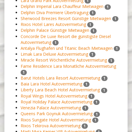
Lara Grand Park Autovermietung
1
Delphin Imperial Lara Chauffeur Mietwagen
1
Delphin Diva Premiere Übertragung
1
Sherwood Breezes Resort Günstige Mietwagen
1
Rixos Hotel Lares Autovermietung
1
Delphin Palace Günstige Mietwagen
1
Concorde De Luxe Resort die günstigste Diesel
Autovermietung
1
Antalya Flughafen und Titanic Beach Mietwagen
1
Limak Lara Deluxe Autovermietung
1
Miracle Resort Wöchentliche Autovermietung
1
Fame Residence Lara Monatliche Autovermietung
1
Barut Hotels Lara Resort Autovermietung
1
Baia Lara Hotel Autovermietung
1
Liberty Lara Beach Hotel Autovermietung
1
Royal Wings Hotel Autovermietung
1
Royal Holiday Palace Autovermietung
1
Venezia Palace Autovermietung
1
Queens Park Goynuk Autovermietung
1
Rixos Sungate Hotel Autovermietung
1
Rixos Tekirova Autovermietung
1
Marti Myra Kemer VIP Autovermietung
1