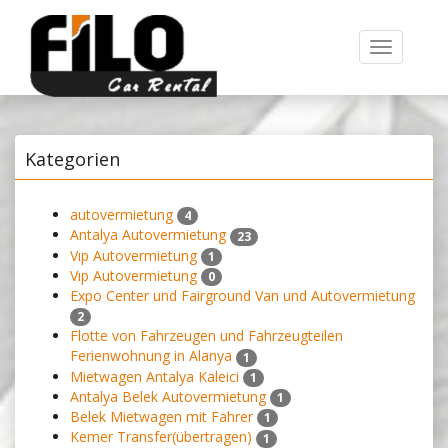
Toggle
navigation
Kategorien
autovermietung
4
Antalya Autovermietung
23
Vıp Autovermietung
1
Vıp Autovermietung
0
Expo Center und Fairground Van und Autovermietung
2
Flotte von Fahrzeugen und Fahrzeugteilen
Ferienwohnung in Alanya
1
Mietwagen Antalya Kaleici
1
Antalya Belek Autovermietung
1
Belek Mietwagen mit Fahrer
1
Kemer Transfer(übertragen)
1