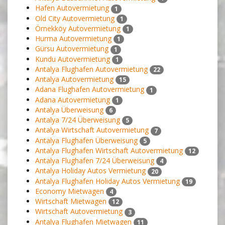
Hafen Autovermietung
1
Old City Autovermietung
1
Örnekköy Autovermietung
1
Hurma Autovermietung
1
Gürsu Autovermietung
1
Kundu Autovermietung
1
Antalya Flughafen Autovermietung
22
Antalya Autovermietung
15
Adana Flughafen Autovermietung
1
Adana Autovermietung
1
Antalya Überweisung
6
Antalya 7/24 Überweisung
5
Antalya Wirtschaft Autovermietung
7
Antalya Flughafen Überweisung
5
Antalya Flughafen Wirtschaft Autovermietung
12
Antalya Flughafen 7/24 Überweisung
4
Antalya Holiday Autos Vermietung
20
Antalya Flughafen Holiday Autos Vermietung
19
Economy Mietwagen
4
Wirtschaft Mietwagen
12
Wirtschaft Autovermietung
3
Antalya Flughafen Mietwagen
11