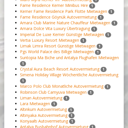
Fame Residence Kemer Minibus Hire
1
Kemer Fame Residence Park Flotte Mietwagen
1
Fame Residence Göynük Autovermietung
1
Amara Club Marine Nature Chauffeur Mietwagen
1
Amara Dolce Vita Luxury Übertragung
1
Imperial De Luxe Kemer Günstige Mietwagen
1
Vertia Luxury Resort Mietwagen
1
Limak Limra Resort Günstige Mietwagen
1
Pgs World Palace des Billige Mietwagen
1
Suntopia Ma Biche und Antalya Flughafen Mietwagen
1
Crystal Aura Beach Resort Autovermietung
1
Simena Holiday Village Wöchentliche Autovermietung
1
Marco Polo Club Monatliche Autovermietung
1
Robinson Club Camyuva Mietwagen
1
Liman Autovermietung
1
Lara Mietwagen
1
Altınkum Autovermietung
1
Altınyaka Autovermietung
1
Konyaaltı Autovermietung
1
Antalya Busbahnhof Autovermietung
1