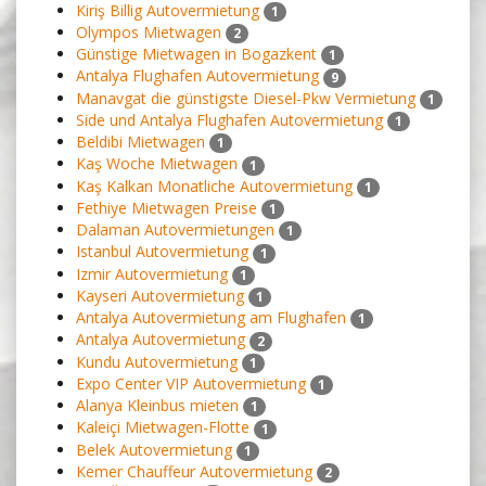
Kiriş Billig Autovermietung
1
Olympos Mietwagen
2
Günstige Mietwagen in Bogazkent
1
Antalya Flughafen Autovermietung
9
Manavgat die günstigste Diesel-Pkw Vermietung
1
Side und Antalya Flughafen Autovermietung
1
Beldibi Mietwagen
1
Kaş Woche Mietwagen
1
Kaş Kalkan Monatliche Autovermietung
1
Fethiye Mietwagen Preise
1
Dalaman Autovermietungen
1
Istanbul Autovermietung
1
Izmir Autovermietung
1
Kayseri Autovermietung
1
Antalya Autovermietung am Flughafen
1
Antalya Autovermietung
2
Kundu Autovermietung
1
Expo Center VIP Autovermietung
1
Alanya Kleinbus mieten
1
Kaleiçi Mietwagen-Flotte
1
Belek Autovermietung
1
Kemer Chauffeur Autovermietung
2