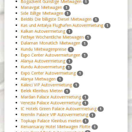
Bogazkent Günstige Mietwagen
1
Manavgat Mietwagen
1
Side Billige Mietwagen
1
Beldibi Die billigste Diesel Mietwagen
1
Kas und Antalya Flughafen Autovermietung
1
Kalkan Autovermietung
1
Fethiye Wöchentliche Mietwagen
1
Dalaman Monatlich Mietwagen
1
Kundu Mietwagenpreise
1
Expo Center Autovermietungen
1
Alanya Autovermietung
1
Kundu Autovermietung
1
Expo Center Autovermietung
1
Alanya Mietwagen
1
Kaleici VIP Autovermietung
1
Belek Kleinbus Mieten
1
Mardan Palace Autovermietung
1
Venezia Palace Autovermietung
1
IC Hotels Green Palace Autovermietung
1
Kremlin Palace VIP Autovermietung
1
Topkapı Palace Kleinbus mieten
1
Kervansaray Hotel Mietwagen Flotte
1