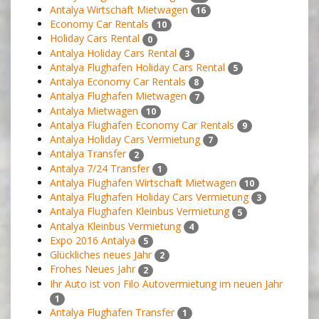
Antalya Wirtschaft Mietwagen
16
Economy Car Rentals
10
Holiday Cars Rental
0
Antalya Holiday Cars Rental
3
Antalya Flughafen Holiday Cars Rental
5
Antalya Economy Car Rentals
8
Antalya Flughafen Mietwagen
7
Antalya Mietwagen
10
Antalya Flughafen Economy Car Rentals
9
Antalya Holiday Cars Vermietung
7
Antalya Transfer
2
Antalya 7/24 Transfer
1
Antalya Flughafen Wirtschaft Mietwagen
10
Antalya Flughafen Holiday Cars Vermietung
3
Antalya Flughafen Kleinbus Vermietung
5
Antalya Kleinbus Vermietung
4
Expo 2016 Antalya
5
Glückliches neues Jahr
2
Frohes Neues Jahr
2
Ihr Auto ist von Filo Autovermietung im neuen Jahr
1
Antalya Flughafen Transfer
1