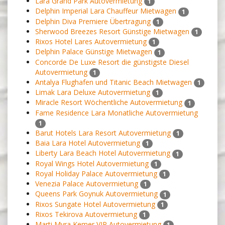
Lara Grand Park Autovermietung
1
Delphin Imperial Lara Chauffeur Mietwagen
1
Delphin Diva Premiere Übertragung
1
Sherwood Breezes Resort Günstige Mietwagen
1
Rixos Hotel Lares Autovermietung
1
Delphin Palace Günstige Mietwagen
1
Concorde De Luxe Resort die günstigste Diesel
Autovermietung
1
Antalya Flughafen und Titanic Beach Mietwagen
1
Limak Lara Deluxe Autovermietung
1
Miracle Resort Wöchentliche Autovermietung
1
Fame Residence Lara Monatliche Autovermietung
1
Barut Hotels Lara Resort Autovermietung
1
Baia Lara Hotel Autovermietung
1
Liberty Lara Beach Hotel Autovermietung
1
Royal Wings Hotel Autovermietung
1
Royal Holiday Palace Autovermietung
1
Venezia Palace Autovermietung
1
Queens Park Goynuk Autovermietung
1
Rixos Sungate Hotel Autovermietung
1
Rixos Tekirova Autovermietung
1
Marti Myra Kemer VIP Autovermietung
1