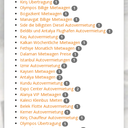
Kiriş Übertragung
1
Olympos Billige Mietwagen
1
Bogazkent Mietwagen
1
Manavgat Billige Mietwagen
1
Side die billigsten Diesel Autovermietung
1
Beldibi und Antalya Flughafen Autovermietung
1
Kaş Autovermietung
1
Kalkan Wöchentliche Mietwagen
1
Fethiye Monatlich Mietwagen
1
Dalaman Mietwagen Preise
1
Istanbul Autovermietungen
1
Izmir Autovermietung
1
Kayseri Mietwagen
1
Antalya Mietwagen
7
Kundu Autovermietung
1
Expo Center Autovermietung
2
Alanya VIP Mietwagen
1
Kaleici Kleinbus Mieten
1
Belek Flotte Autovermietung
1
Kemer Autovermietung
1
Kiriş Chauffeur Autovermietung
1
Olympos Übertragung
1