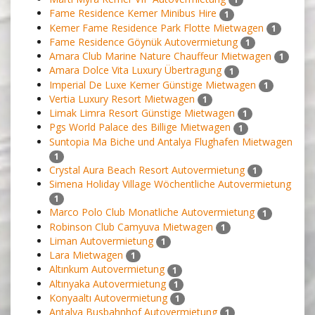
Fame Residence Kemer Minibus Hire
1
Kemer Fame Residence Park Flotte Mietwagen
1
Fame Residence Göynük Autovermietung
1
Amara Club Marine Nature Chauffeur Mietwagen
1
Amara Dolce Vita Luxury Übertragung
1
Imperial De Luxe Kemer Günstige Mietwagen
1
Vertia Luxury Resort Mietwagen
1
Limak Limra Resort Günstige Mietwagen
1
Pgs World Palace des Billige Mietwagen
1
Suntopia Ma Biche und Antalya Flughafen Mietwagen
1
Crystal Aura Beach Resort Autovermietung
1
Simena Holiday Village Wöchentliche Autovermietung
1
Marco Polo Club Monatliche Autovermietung
1
Robinson Club Camyuva Mietwagen
1
Liman Autovermietung
1
Lara Mietwagen
1
Altınkum Autovermietung
1
Altınyaka Autovermietung
1
Konyaaltı Autovermietung
1
Antalya Busbahnhof Autovermietung
1