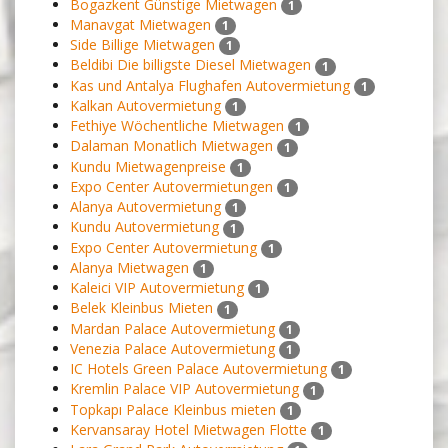
Bogazkent Günstige Mietwagen
1
Manavgat Mietwagen
1
Side Billige Mietwagen
1
Beldibi Die billigste Diesel Mietwagen
1
Kas und Antalya Flughafen Autovermietung
1
Kalkan Autovermietung
1
Fethiye Wöchentliche Mietwagen
1
Dalaman Monatlich Mietwagen
1
Kundu Mietwagenpreise
1
Expo Center Autovermietungen
1
Alanya Autovermietung
1
Kundu Autovermietung
1
Expo Center Autovermietung
1
Alanya Mietwagen
1
Kaleici VIP Autovermietung
1
Belek Kleinbus Mieten
1
Mardan Palace Autovermietung
1
Venezia Palace Autovermietung
1
IC Hotels Green Palace Autovermietung
1
Kremlin Palace VIP Autovermietung
1
Topkapı Palace Kleinbus mieten
1
Kervansaray Hotel Mietwagen Flotte
1