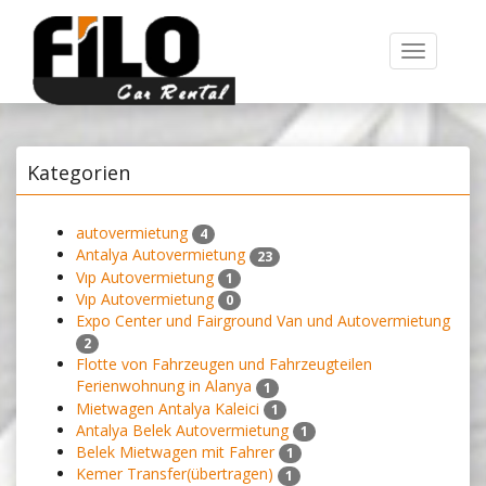
Toggle
navigation
Kategorien
autovermietung
4
Antalya Autovermietung
23
Vıp Autovermietung
1
Vıp Autovermietung
0
Expo Center und Fairground Van und Autovermietung
2
Flotte von Fahrzeugen und Fahrzeugteilen
Ferienwohnung in Alanya
1
Mietwagen Antalya Kaleici
1
Antalya Belek Autovermietung
1
Belek Mietwagen mit Fahrer
1
Kemer Transfer(übertragen)
1