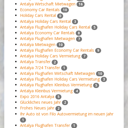
Antalya Wirtschaft Mietwagen
16
Economy Car Rentals
10
Holiday Cars Rental
0
Antalya Holiday Cars Rental
3
Antalya Flughafen Holiday Cars Rental
5
Antalya Economy Car Rentals
8
Antalya Flughafen Mietwagen
7
Antalya Mietwagen
10
Antalya Flughafen Economy Car Rentals
9
Antalya Holiday Cars Vermietung
7
Antalya Transfer
2
Antalya 7/24 Transfer
1
Antalya Flughafen Wirtschaft Mietwagen
10
Antalya Flughafen Holiday Cars Vermietung
3
Antalya Flughafen Kleinbus Vermietung
5
Antalya Kleinbus Vermietung
4
Expo 2016 Antalya
5
Glückliches neues Jahr
2
Frohes Neues Jahr
2
Ihr Auto ist von Filo Autovermietung im neuen Jahr
1
Antalya Flughafen Transfer
1