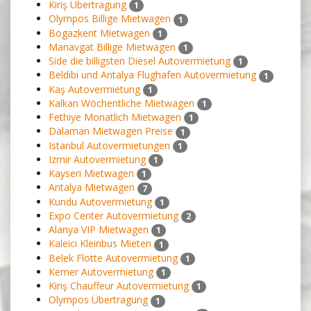
Kiriş Übertragung
1
Olympos Billige Mietwagen
1
Bogazkent Mietwagen
1
Manavgat Billige Mietwagen
1
Side die billigsten Diesel Autovermietung
1
Beldibi und Antalya Flughafen Autovermietung
1
Kaş Autovermietung
1
Kalkan Wöchentliche Mietwagen
1
Fethiye Monatlich Mietwagen
1
Dalaman Mietwagen Preise
1
Istanbul Autovermietungen
1
Izmir Autovermietung
1
Kayseri Mietwagen
1
Antalya Mietwagen
7
Kundu Autovermietung
1
Expo Center Autovermietung
2
Alanya VIP Mietwagen
1
Kaleici Kleinbus Mieten
1
Belek Flotte Autovermietung
1
Kemer Autovermietung
1
Kiriş Chauffeur Autovermietung
1
Olympos Übertragung
1