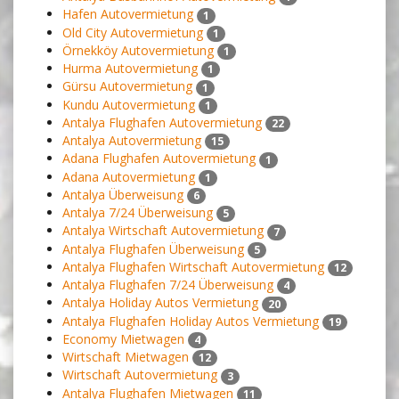
Hafen Autovermietung
1
Old City Autovermietung
1
Örnekköy Autovermietung
1
Hurma Autovermietung
1
Gürsu Autovermietung
1
Kundu Autovermietung
1
Antalya Flughafen Autovermietung
22
Antalya Autovermietung
15
Adana Flughafen Autovermietung
1
Adana Autovermietung
1
Antalya Überweisung
6
Antalya 7/24 Überweisung
5
Antalya Wirtschaft Autovermietung
7
Antalya Flughafen Überweisung
5
Antalya Flughafen Wirtschaft Autovermietung
12
Antalya Flughafen 7/24 Überweisung
4
Antalya Holiday Autos Vermietung
20
Antalya Flughafen Holiday Autos Vermietung
19
Economy Mietwagen
4
Wirtschaft Mietwagen
12
Wirtschaft Autovermietung
3
Antalya Flughafen Mietwagen
11