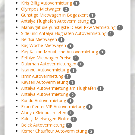
Kiriş Billig Autovermietung
1
Olympos Mietwagen
2
Günstige Mietwagen in Bogazkent
1
Antalya Flughafen Autovermietung
9
Manavgat die günstigste Diesel-Pkw Vermietung
1
Side und Antalya Flughafen Autovermietung
1
Beldibi Mietwagen
1
Kaş Woche Mietwagen
1
Kaş Kalkan Monatliche Autovermietung
1
Fethiye Mietwagen Preise
1
Dalaman Autovermietungen
1
Istanbul Autovermietung
1
Izmir Autovermietung
1
Kayseri Autovermietung
1
Antalya Autovermietung am Flughafen
1
Antalya Autovermietung
2
Kundu Autovermietung
1
Expo Center VIP Autovermietung
1
Alanya Kleinbus mieten
1
Kaleiçi Mietwagen-Flotte
1
Belek Autovermietung
1
Kemer Chauffeur Autovermietung
2