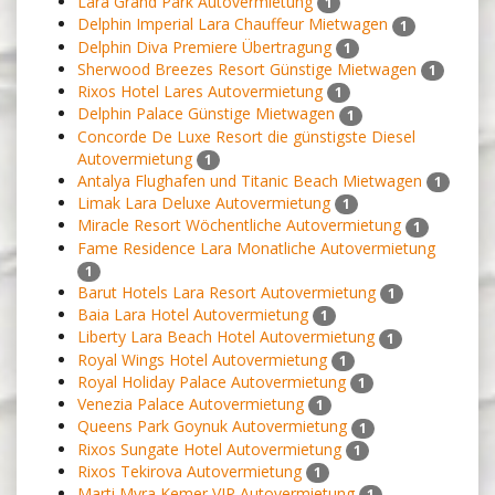
Lara Grand Park Autovermietung
1
Delphin Imperial Lara Chauffeur Mietwagen
1
Delphin Diva Premiere Übertragung
1
Sherwood Breezes Resort Günstige Mietwagen
1
Rixos Hotel Lares Autovermietung
1
Delphin Palace Günstige Mietwagen
1
Concorde De Luxe Resort die günstigste Diesel
Autovermietung
1
Antalya Flughafen und Titanic Beach Mietwagen
1
Limak Lara Deluxe Autovermietung
1
Miracle Resort Wöchentliche Autovermietung
1
Fame Residence Lara Monatliche Autovermietung
1
Barut Hotels Lara Resort Autovermietung
1
Baia Lara Hotel Autovermietung
1
Liberty Lara Beach Hotel Autovermietung
1
Royal Wings Hotel Autovermietung
1
Royal Holiday Palace Autovermietung
1
Venezia Palace Autovermietung
1
Queens Park Goynuk Autovermietung
1
Rixos Sungate Hotel Autovermietung
1
Rixos Tekirova Autovermietung
1
Marti Myra Kemer VIP Autovermietung
1