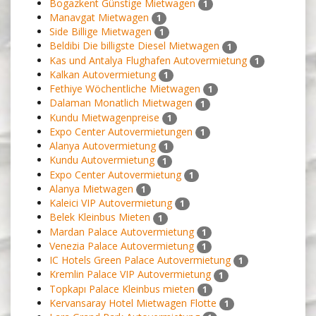
Bogazkent Günstige Mietwagen
1
Manavgat Mietwagen
1
Side Billige Mietwagen
1
Beldibi Die billigste Diesel Mietwagen
1
Kas und Antalya Flughafen Autovermietung
1
Kalkan Autovermietung
1
Fethiye Wöchentliche Mietwagen
1
Dalaman Monatlich Mietwagen
1
Kundu Mietwagenpreise
1
Expo Center Autovermietungen
1
Alanya Autovermietung
1
Kundu Autovermietung
1
Expo Center Autovermietung
1
Alanya Mietwagen
1
Kaleici VIP Autovermietung
1
Belek Kleinbus Mieten
1
Mardan Palace Autovermietung
1
Venezia Palace Autovermietung
1
IC Hotels Green Palace Autovermietung
1
Kremlin Palace VIP Autovermietung
1
Topkapı Palace Kleinbus mieten
1
Kervansaray Hotel Mietwagen Flotte
1