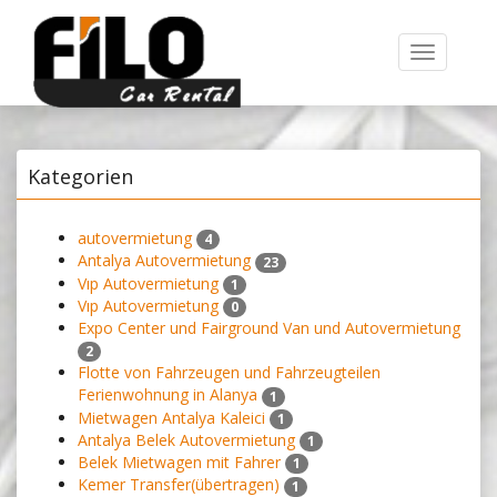
Toggle
navigation
Kategorien
autovermietung
4
Antalya Autovermietung
23
Vıp Autovermietung
1
Vıp Autovermietung
0
Expo Center und Fairground Van und Autovermietung
2
Flotte von Fahrzeugen und Fahrzeugteilen
Ferienwohnung in Alanya
1
Mietwagen Antalya Kaleici
1
Antalya Belek Autovermietung
1
Belek Mietwagen mit Fahrer
1
Kemer Transfer(übertragen)
1