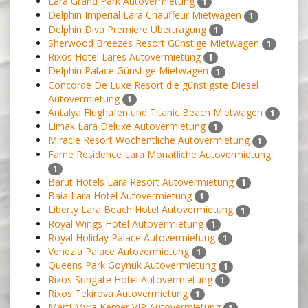
Lara Grand Park Autovermietung
1
Delphin Imperial Lara Chauffeur Mietwagen
1
Delphin Diva Premiere Übertragung
1
Sherwood Breezes Resort Günstige Mietwagen
1
Rixos Hotel Lares Autovermietung
1
Delphin Palace Günstige Mietwagen
1
Concorde De Luxe Resort die günstigste Diesel
Autovermietung
1
Antalya Flughafen und Titanic Beach Mietwagen
1
Limak Lara Deluxe Autovermietung
1
Miracle Resort Wöchentliche Autovermietung
1
Fame Residence Lara Monatliche Autovermietung
1
Barut Hotels Lara Resort Autovermietung
1
Baia Lara Hotel Autovermietung
1
Liberty Lara Beach Hotel Autovermietung
1
Royal Wings Hotel Autovermietung
1
Royal Holiday Palace Autovermietung
1
Venezia Palace Autovermietung
1
Queens Park Goynuk Autovermietung
1
Rixos Sungate Hotel Autovermietung
1
Rixos Tekirova Autovermietung
1
Marti Myra Kemer VIP Autovermietung
1