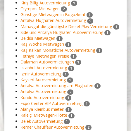
Kiriş Billig Autovermietung
1
Olympos Mietwagen
2
Günstige Mietwagen in Bogazkent
1
Antalya Flughafen Autovermietung
9
Manavgat die günstigste Diesel-Pkw Vermietung
1
Side und Antalya Flughafen Autovermietung
1
Beldibi Mietwagen
1
Kaş Woche Mietwagen
1
Kaş Kalkan Monatliche Autovermietung
1
Fethiye Mietwagen Preise
1
Dalaman Autovermietungen
1
Istanbul Autovermietung
1
Izmir Autovermietung
1
Kayseri Autovermietung
1
Antalya Autovermietung am Flughafen
1
Antalya Autovermietung
2
Kundu Autovermietung
1
Expo Center VIP Autovermietung
1
Alanya Kleinbus mieten
1
Kaleiçi Mietwagen-Flotte
1
Belek Autovermietung
1
Kemer Chauffeur Autovermietung
2