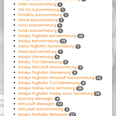
Hafen Autovermietung
1
Old City Autovermietung
1
Örnekköy Autovermietung
1
Hurma Autovermietung
1
Gürsu Autovermietung
1
Kundu Autovermietung
1
Antalya Flughafen Autovermietung
22
Antalya Autovermietung
15
Adana Flughafen Autovermietung
1
Adana Autovermietung
1
Antalya Überweisung
6
Antalya 7/24 Überweisung
5
Antalya Wirtschaft Autovermietung
7
Antalya Flughafen Überweisung
5
Antalya Flughafen Wirtschaft Autovermietung
12
Antalya Flughafen 7/24 Überweisung
4
Antalya Holiday Autos Vermietung
20
Antalya Flughafen Holiday Autos Vermietung
19
Economy Mietwagen
4
Wirtschaft Mietwagen
12
Wirtschaft Autovermietung
3
Antalya Flughafen Mietwagen
11