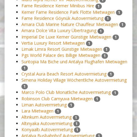
Fame Residence Kemer Minibus Hire
1
Kemer Fame Residence Park Flotte Mietwagen
1
Fame Residence Göynük Autovermietung
1
Amara Club Marine Nature Chauffeur Mietwagen
1
Amara Dolce Vita Luxury Übertragung
1
Imperial De Luxe Kemer Günstige Mietwagen
1
Vertia Luxury Resort Mietwagen
1
Limak Limra Resort Günstige Mietwagen
1
Pgs World Palace des Billige Mietwagen
1
Suntopia Ma Biche und Antalya Flughafen Mietwagen
1
Crystal Aura Beach Resort Autovermietung
1
Simena Holiday Village Wöchentliche Autovermietung
1
Marco Polo Club Monatliche Autovermietung
1
Robinson Club Camyuva Mietwagen
1
Liman Autovermietung
1
Lara Mietwagen
1
Altınkum Autovermietung
1
Altınyaka Autovermietung
1
Konyaaltı Autovermietung
1
Antalya Busbahnhof Autovermietung
1