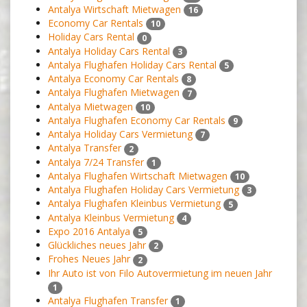
Antalya Wirtschaft Mietwagen
16
Economy Car Rentals
10
Holiday Cars Rental
0
Antalya Holiday Cars Rental
3
Antalya Flughafen Holiday Cars Rental
5
Antalya Economy Car Rentals
8
Antalya Flughafen Mietwagen
7
Antalya Mietwagen
10
Antalya Flughafen Economy Car Rentals
9
Antalya Holiday Cars Vermietung
7
Antalya Transfer
2
Antalya 7/24 Transfer
1
Antalya Flughafen Wirtschaft Mietwagen
10
Antalya Flughafen Holiday Cars Vermietung
3
Antalya Flughafen Kleinbus Vermietung
5
Antalya Kleinbus Vermietung
4
Expo 2016 Antalya
5
Glückliches neues Jahr
2
Frohes Neues Jahr
2
Ihr Auto ist von Filo Autovermietung im neuen Jahr
1
Antalya Flughafen Transfer
1