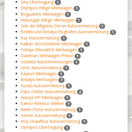
Kiriş Übertragung
1
Olympos Billige Mietwagen
1
Bogazkent Mietwagen
1
Manavgat Billige Mietwagen
1
Side die billigsten Diesel Autovermietung
1
Beldibi und Antalya Flughafen Autovermietung
1
Kaş Autovermietung
1
Kalkan Wöchentliche Mietwagen
1
Fethiye Monatlich Mietwagen
1
Dalaman Mietwagen Preise
1
Istanbul Autovermietungen
1
Izmir Autovermietung
1
Kayseri Mietwagen
1
Antalya Mietwagen
7
Kundu Autovermietung
1
Expo Center Autovermietung
2
Alanya VIP Mietwagen
1
Kaleici Kleinbus Mieten
1
Belek Flotte Autovermietung
1
Kemer Autovermietung
1
Kiriş Chauffeur Autovermietung
1
Olympos Übertragung
1